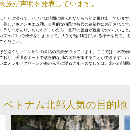
民族が声明を発表しています。
ほとりに沿って、ハノイは時間に縛られながらも前に飛び出しています
、美しいホアンキエム湖、古典的な植民地時代の建築物に魅了されます
ャラリーがあり、おなかがすいたら、北部の屋台が豊富でおいしいこと
カフェの1つで椅子を引き上げて、人生が繰り広げられる様子を見て、
てください。
ほど遠くないニンビンの童話の風景が待っています。ここでは、石灰岩
ており、手漕ぎボートで魅惑的な川の洞窟を旅することができます。ハ
いエメラルドグリーンの海の光景に浸るクルーズなしでは、北への訪問
ベトナム北部人気の目的地