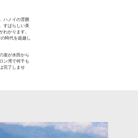
。ハノイの雰囲
。すばらしい美
がわかります。
街の時代を超越し
の崖が水田から
ロン湾で何千も
は完了しませ