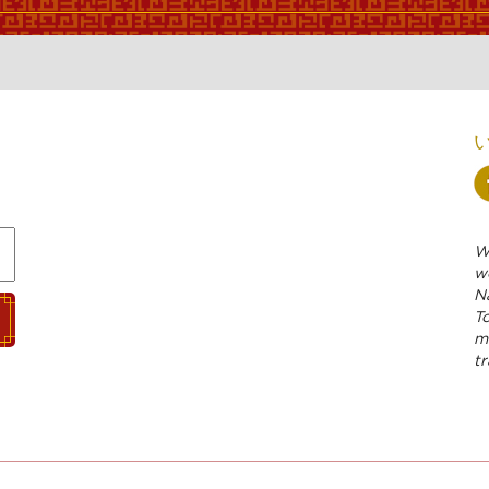
We
w
N
To
m
tr