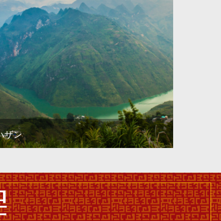
ハザン
程