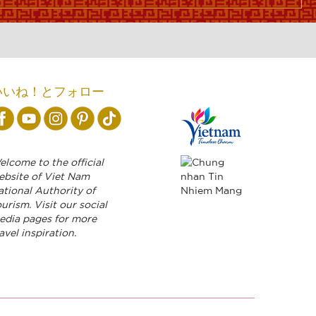
いいね！とフォロー
lcome to the official
ebsite of Viet Nam
ational Authority of
urism. Visit our social
edia pages for more
avel inspiration.