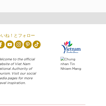
いいね！とフォロー
lcome to the official
ebsite of Viet Nam
ational Authority of
urism. Visit our social
edia pages for more
avel inspiration.