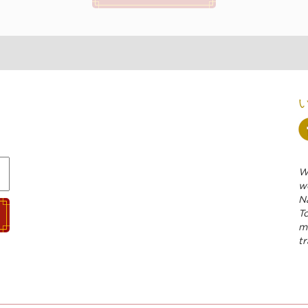
We
w
N
To
m
tr