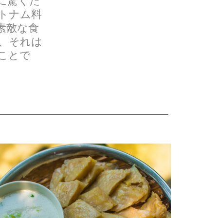
に驚くだ
トナム料
素敵な食
、それは
ことで