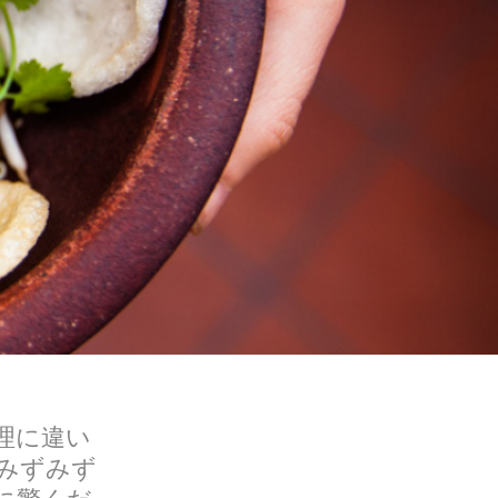
理に違い
みずみず