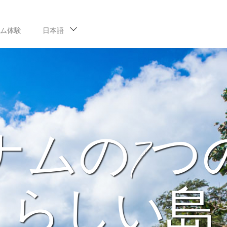
ム体験
日本語
ナムの7つ
らしい島