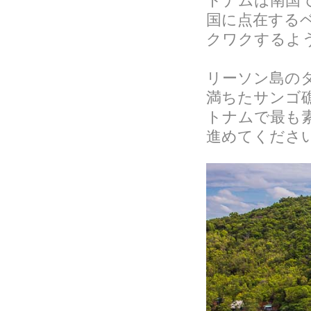
トナムは南国
国に点在する
クワクするよ
リーソン島の
満ちたサンゴ
トナムで最も
進めてくださ