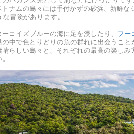
でのバカンス先としてあなたにぴったりです
ベトナムの島々には手付かずの砂浜、新鮮な
うな冒険があります。
ターコイズブルーの海に足を浸したり、
フー
礁の中で色とりどりの魚の群れに出会うこと
素晴らしい島々と、それぞれの最高の楽しみ
い。