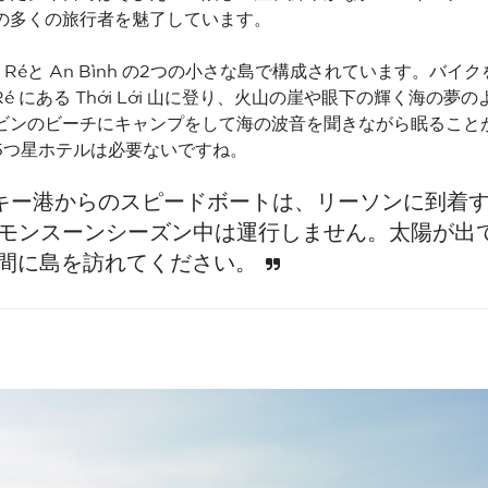
の多くの旅行者を魅了しています。
o Réと An Bình の2つの小さな島で構成されています。バ
o Ré にある Thới Lới 山に登り、火山の崖や眼下の輝く海の
ビンのビーチにキャンプをして海の波音を聞きながら眠ること
5つ星ホテルは必要ないですね。
キー港からのスピードボートは、リーソンに到着す
、モンスーンシーズン中は運行しません。太陽が出
の間に島を訪れてください。