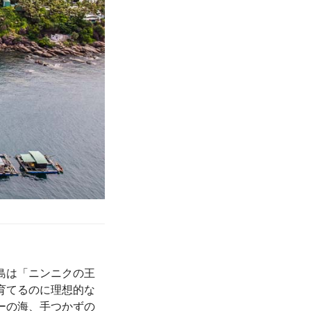
島は「ニンニクの王
育てるのに理想的な
ーの海、手つかずの