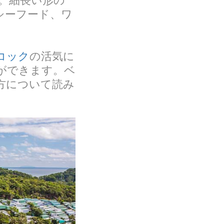
。細長い形の
シーフード、ワ
コック
の活気に
ができます。ベ
方について読み