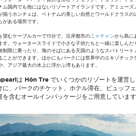
ナム国内でも他にはないリゾートアイランドです。アミューズ
が揃うホンチェは、ベトナムの美しい自然とワールドクラスの
もがある場所です。
を望むケーブルカーで15分で、沿岸都市の
ニャチャン
から島に
ます。ウォータースライドで小さな子供たちと一緒に楽しんだ
無制限に乗ったり、海のそばにある天国のようなスパトリート
ることができます。ほかにもパークには世界中のエキゾチック
や、アジア最大の水上に浮かぶ湾もあります。
npearlは Hòn Tre でいくつかのリゾートを運
けに、パークのチケット、ホテル滞在、ビュッフ
迎を含むオールインパッケージをご用意していま