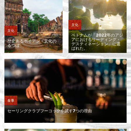
文化
文化
ベトナムが「2022年のアジ
アにおけるリーディング・
歴史あるホイアン・文化の
デスティネーション」に選
るつぼ
ばれた。
食事
セーリングクラブフーコックを試す7つの理由